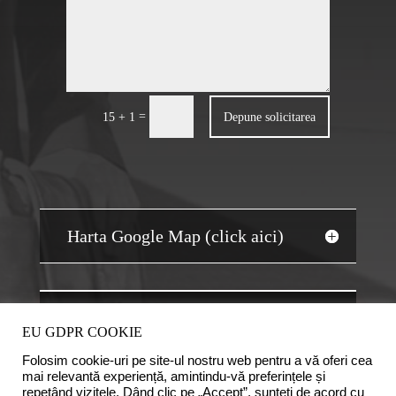
=
Depune solicitarea
15 + 1
Harta Google Map (click aici)
JOBS AUDIT
EU GDPR COOKIE
Folosim cookie-uri pe site-ul nostru web pentru a vă oferi cea
mai relevantă experiență, amintindu-vă preferințele și
repetând vizitele. Dând clic pe „Accept”, sunteți de acord cu