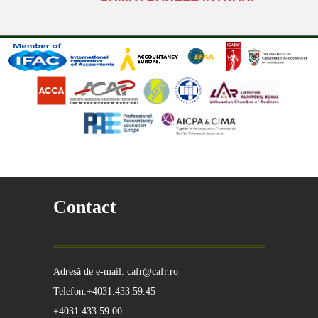
Contact
Adresă de e-mail: cafr@cafr.ro
Telefon:+4031.433.59.45
+4031.433.59.00