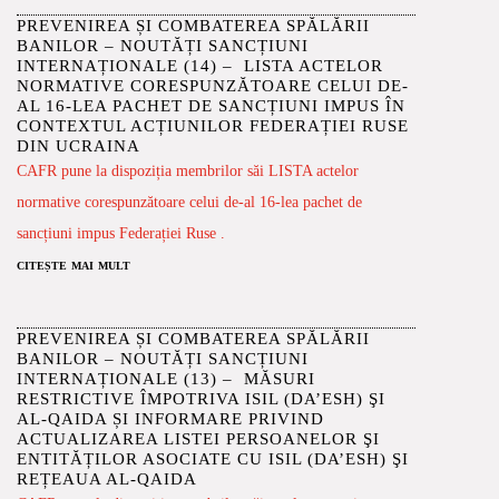
PREVENIREA ȘI COMBATEREA SPĂLĂRII
BANILOR – NOUTĂȚI SANCȚIUNI
INTERNAȚIONALE (14) – LISTA ACTELOR
NORMATIVE CORESPUNZĂTOARE CELUI DE-
AL 16-LEA PACHET DE SANCȚIUNI IMPUS ÎN
CONTEXTUL ACȚIUNILOR FEDERAȚIEI RUSE
DIN UCRAINA
CAFR pune la dispoziția membrilor săi LISTA actelor
normative corespunzătoare celui de-al 16-lea pachet de
sancțiuni impus Federației Ruse .
citește mai mult
PREVENIREA ȘI COMBATEREA SPĂLĂRII
BANILOR – NOUTĂȚI SANCȚIUNI
INTERNAȚIONALE (13) – MĂSURI
RESTRICTIVE ÎMPOTRIVA ISIL (DA’ESH) ŞI
AL-QAIDA ȘI INFORMARE PRIVIND
ACTUALIZAREA LISTEI PERSOANELOR ŞI
ENTITĂȚILOR ASOCIATE CU ISIL (DA’ESH) ŞI
REȚEAUA AL-QAIDA