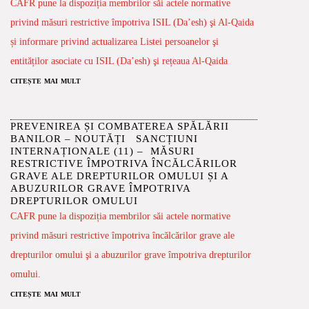
CAFR pune la dispoziția membrilor săi actele normative
privind măsuri restrictive împotriva ISIL (Da’esh) şi Al-Qaida
și informare privind actualizarea Listei persoanelor şi
entităților asociate cu ISIL (Da’esh) şi rețeaua Al-Qaida
citește mai mult
PREVENIREA ȘI COMBATEREA SPĂLĂRII
BANILOR – NOUTĂȚI SANCȚIUNI
INTERNAȚIONALE (11) – MĂSURI
RESTRICTIVE ÎMPOTRIVA ÎNCĂLCĂRILOR
GRAVE ALE DREPTURILOR OMULUI ȘI A
ABUZURILOR GRAVE ÎMPOTRIVA
DREPTURILOR OMULUI
CAFR pune la dispoziția membrilor săi actele normative
privind măsuri restrictive împotriva încălcărilor grave ale
drepturilor omului şi a abuzurilor grave împotriva drepturilor
omului.
citește mai mult