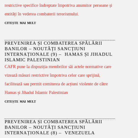
restrictive specifice îndreptate împotriva anumitor persoane și
entități în vederea combaterii terorismului.
citește mai mult
PREVENIREA ȘI COMBATEREA SPĂLĂRII
BANILOR – NOUTĂȚI SANCȚIUNI
INTERNAȚIONALE (9) – HAMAS ȘI JIHADUL
ISLAMIC PALESTINIAN
CAFR pune la dispoziția membrilor săi actele normative care
vizează măsuri restrictive împotriva celor care sprijină,
facilitează sau permit comiterea de acțiuni violente de către
Hamas și Jihadul Islamic Palestinian
citește mai mult
PREVENIREA ȘI COMBATEREA SPĂLĂRII
BANILOR – NOUTĂȚI SANCȚIUNI
INTERNAȚIONALE (8) – VENEZUELA