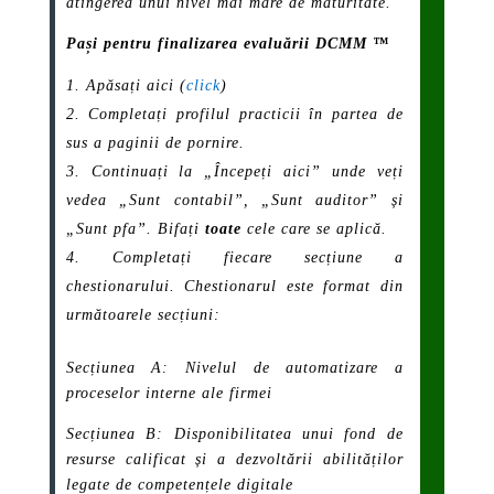
atingerea unui nivel mai mare de maturitate.
Pași pentru finalizarea evaluării DCMM ™
Apăsați aici (
click
)
Completați profilul practicii în partea de
sus a paginii de pornire.
Continuați la „Începeți aici” unde veți
vedea „Sunt contabil”, „Sunt auditor” și
„Sunt pfa”. Bifați
toate
cele care se aplică.
Completați fiecare secțiune a
chestionarului. Chestionarul este format din
următoarele secțiuni:
Secțiunea A: Nivelul de automatizare a
proceselor interne ale firmei
Secțiunea B: Disponibilitatea unui fond de
resurse calificat și a dezvoltării abilităților
legate de competențele digitale