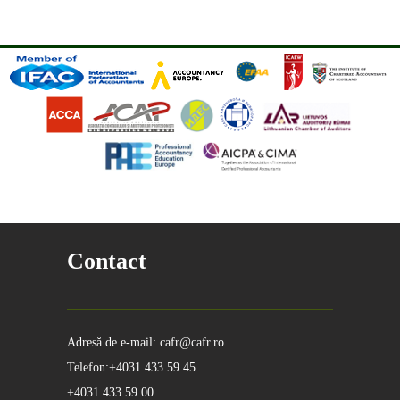
Contact
Adresă de e-mail: cafr@cafr.ro
Telefon:+4031.433.59.45
+4031.433.59.00