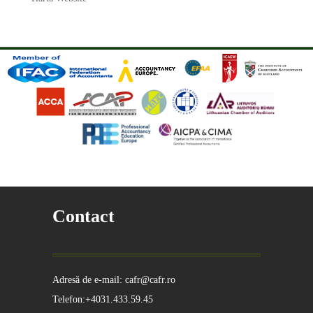
Contact
Adresă de e-mail: cafr@cafr.ro
Telefon:+4031.433.59.45