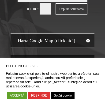
=
Depune solicitarea
8 + 10
Harta Google Map (click aici)
JOBS AUDIT
EU GDPR COOKIE
Folosim cookie-uri pe site-ul nostru web pentru a vă oferi cea
mai relevantă experiență, amintindu-vă preferințele și
repetând vizitele. Dând clic pe „Accept”, sunteți de acord cu
utilizarea cookie-urilor.
Copyright © 2020 Camera Auditorilor Financiari din
ACCEPTĂ
RESPINGE
Setări cookie
România. Logo-ul CAFR este marca inregistrata a Camerei
Auditorilor Financiari din Romania. Toate drepturile rezervate.