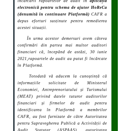
încărcării rapoartelor de audit în
aplicația
electronică pentru schema de ajutor HoReCa
(denumită în continuare
Platformă
)
CAFR a
depus eforturi susținute pentru remedierea
acestei situații.
În urma acestor demersuri avem câteva
confirmări din partea mai multor auditori
financiari că, începând de astăzi, 30 iunie
2021,rapoartele de audit au putut fi încărcate
în
Platformă
.
Totodată vă aducem la cunoștință că
informațiile solicitate de Ministerul
Economiei, Antreprenoriatului și Turismului
(MEAT) privind datele tuturor auditorilor
financiari și firmelor de audit pentru
identificarea în
Platformă
a membrilor
CAFR, au fost furnizate de către Autoritatea
pentru Supravegherea Publică a Activității de
Audit Statutar (ASPAAS), autoritatea