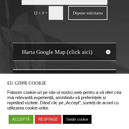
=
Depune solicitarea
12 + 9
Harta Google Map (click aici)
JOBS AUDIT
EU GDPR COOKIE
Folosim cookie-uri pe site-ul nostru web pentru a vă oferi cea
mai relevantă experiență, amintindu-vă preferințele și
repetând vizitele. Dând clic pe „Accept”, sunteți de acord cu
utilizarea cookie-urilor.
Copyright © 2020 Camera Auditorilor Financiari din
ACCEPTĂ
RESPINGE
Setări cookie
România. Logo-ul CAFR este marca inregistrata a Camerei