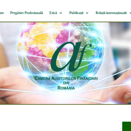
ate
Pregătire Profesională
Etică
Publicații
Relații internaționale