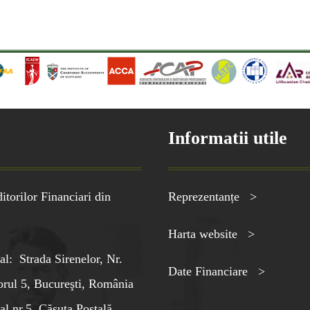
Informatii utile
torilor Financiari din
Reprezentanțe >
Harta website >
al: Strada Sirenelor, Nr.
Date Financiare >
orul 5, Bucureşti, România
al nr.5, Căsuţa Poştală