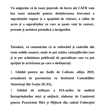
Vă asigurăm că în toate punctele de lucru ale CAFR vom
lua toate măsurile pentru dezinfectarea frecventă a
suprafețelor expuse și a spațiului de vizitare, a căilor de
acces și a suprafețelor cu care se poate veni în contact,
precum și aerisirea periodică a încăperilor.
Totodată, vă comunicăm că se redeschid și casieriile din
toate sediile noastre, unde se pot achita cotizațiile/alte taxe
și se pot achiziționa publicații de specialitate care va pot
sprijini în activitatea pe care o desfășurați:
Ghidul pentru un Audit de Calitate
, ediția 2019,
actualizată în parteneriat cu Institutul Contabililor
Autorizați din Scoția (ICAS),
Ghidul de utilizare a ISA-urilor în auditul
Întreprinderilor mici și mijlocii
, elaborat de Comitetul
pentru Practicieni Mici și Mijlocii din cadrul Federației