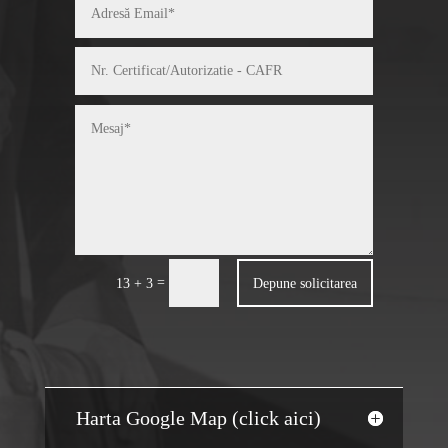
=
Depune solicitarea
13 + 3
Harta Google Map (click aici)