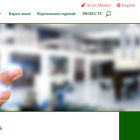
Acces Membri
English
Raport anual
Reprezentanțe regionale
PROIECTE
ă