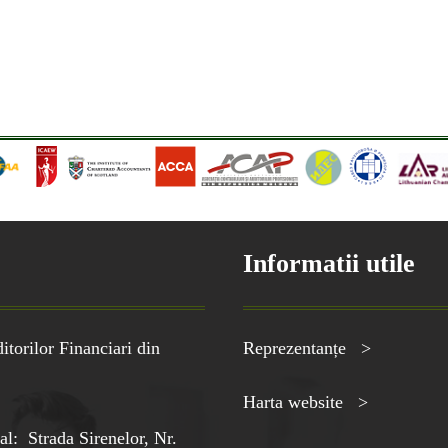
Informatii utile
torilor Financiari din
Reprezentanțe >
Harta website >
al: Strada Sirenelor, Nr.