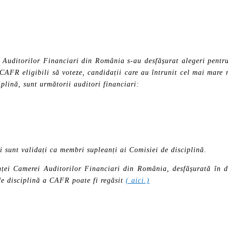
 Auditorilor Financiari din România s-au desfășurat alegeri pent
CAFR eligibili să voteze, candidații care au întrunit cel mai mare 
iplină, sunt următorii auditori financiari:
 sunt validați ca membri supleanți ai Comisiei de disciplină.
inței Camerei Auditorilor Financiari din România, desfășurată în d
de disciplină a CAFR poate fi regăsit
(
aici.)