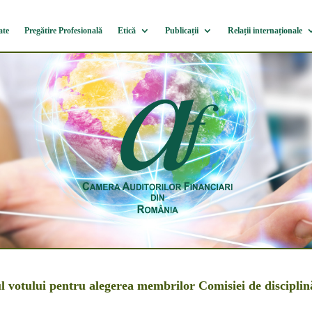
ate
Pregătire Profesională
Etică
Publicații
Relații internaționale
l votului pentru alegerea membrilor Comisiei de disciplin