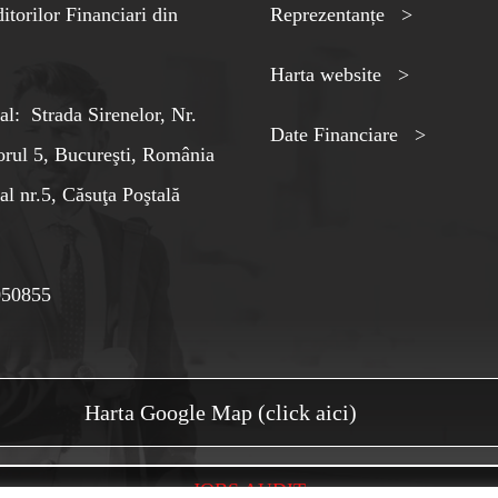
torilor Financiari din
Reprezentanțe >
Harta website >
al: Strada Sirenelor, Nr.
Date Financiare >
orul 5, Bucureşti, România
al nr.5, Căsuţa Poştală
050855
Harta Google Map (click aici)
JOBS AUDIT