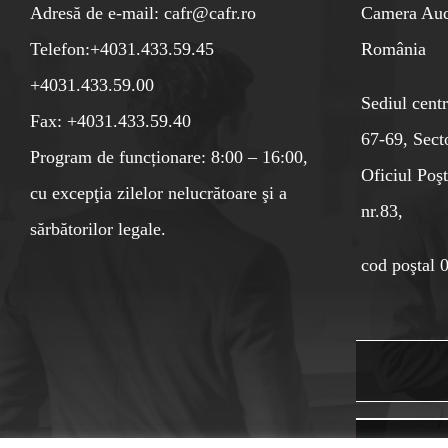
Adresă de e-mail: cafr@cafr.ro
Camera Audi
Telefon:+4031.433.59.45
România
+4031.433.59.00
Sediul centr
Fax: +4031.433.59.40
67-69, Sect
Program de funcționare: 8:00 – 16:00,
Oficiul Poşt
cu excepţia zilelor nelucrătoare şi a
nr.83,
sărbătorilor legale.
cod poştal 