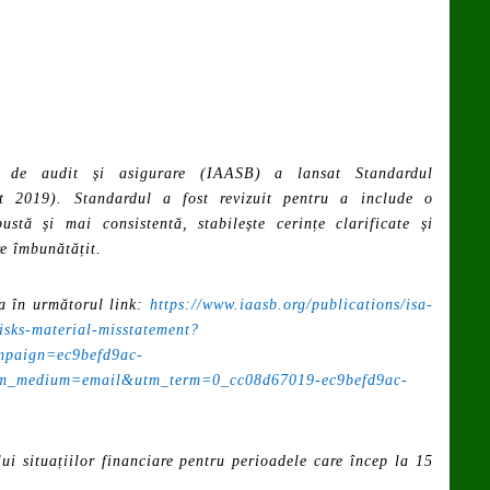
le de audit și asigurare (IAASB) a lansat Standardul
it 2019). Standardul a fost revizuit pentru a include o
ustă și mai consistentă, stabilește cerințe clarificate și
re îmbunătățit.
za în următorul link:
https://www.iaasb.org/publications/isa-
isks-material-misstatement?
paign=ec9befd9ac-
medium=email&utm_term=0_cc08d67019-ec9befd9ac-
ui situațiilor financiare pentru perioadele care încep la 15