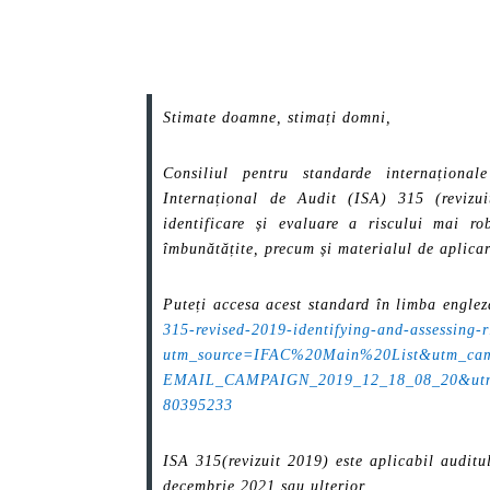
Stimate doamne, stimați domni,
Consiliul pentru standarde internaționa
Internațional de Audit (ISA) 315 (revizu
identificare și evaluare a riscului mai rob
îmbunătățite, precum și materialul de aplica
Puteți accesa acest standard în limba engle
315-revised-2019-identifying-and-assessing-r
utm_source=IFAC%20Main%20List&utm_cam
EMAIL_CAMPAIGN_2019_12_18_08_20&utm_
80395233
ISA 315(revizuit 2019) este aplicabil auditul
decembrie 2021 sau ulterior.