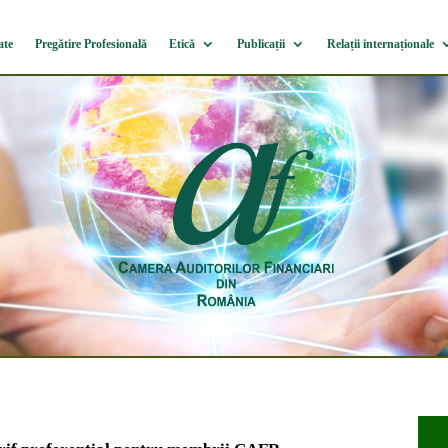
ate
Pregătire Profesională
Etică
Publicații
Relații internaționale