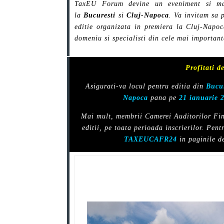
TaxEU Forum devine un eveniment si mai
la
Bucuresti
si
Cluj-Napoca
. Va invitam sa p
editie organizata in premiera la Cluj-Napoca
domeniu si specialisti din cele mai importan
Profitati
de
Asigurati-va locul pentru editia din
Bucur
Napoca
pana pe
21 ianuarie 
Mai mult, membrii Camerei Auditorilor Fin
editii, pe toata perioada inscrierilor. Pent
TAXEUCAFR24
in paginile de