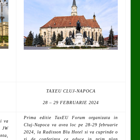
TAXEU CLUJ-NAPOCA
28 – 29 FEBRUARIE 2024
Prima editie TaxEU Forum organizata in
i va
Cluj-Napoca va avea loc pe 28-29 februarie
l JW
2024, la Radisson Blu Hotel si va cuprinde o
inta,
zi de conferinta ce aduce in prim plan