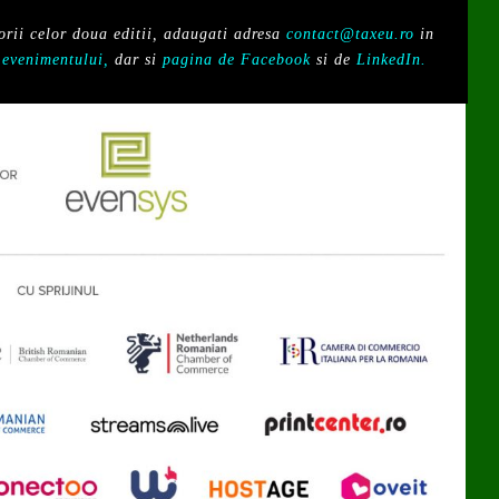
torii celor doua editii, adaugati adresa
contact@taxeu.ro
in
l evenimentului,
dar si
pagina de Facebook
si de
LinkedIn.