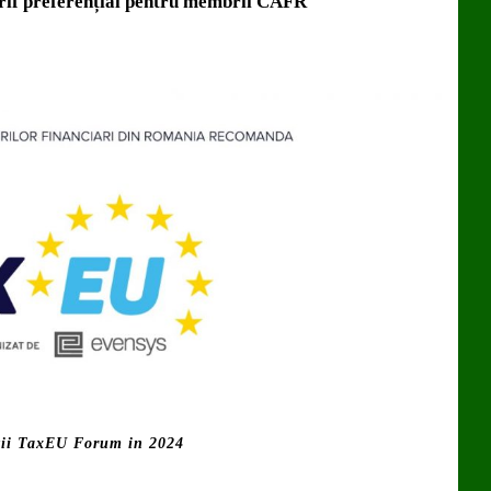
if preferențial pentru membrii CAFR
tii TaxEU Forum in 2024