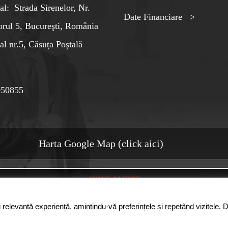
al: Strada Sirenelor, Nr.
Date Financiare >
orul 5, Bucureşti, România
al nr.5, Căsuţa Poştală
050855
Harta Google Map (click aici)
JOBS AUDIT
 relevantă experiență, amintindu-vă preferințele și repetând vizitele. 
 din România. Logo-ul CAFR este marca inregistrata a Camerei Auditorilor Fina