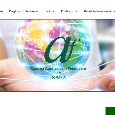
ate
Pregătire Profesională
Etică
Publicații
Relații internaționale