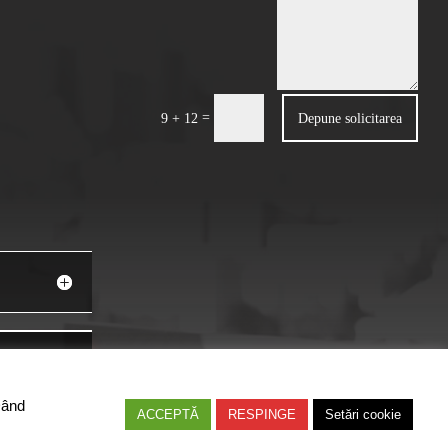
=
Depune solicitarea
9 + 12
Dând
ACCEPTĂ
RESPINGE
Setări cookie
nciari din Romania. Toate drepturile rezervate.