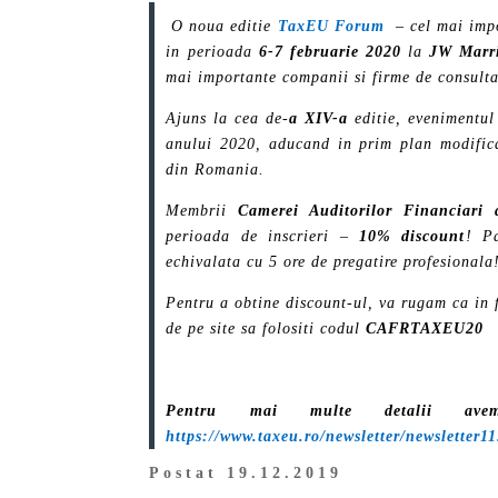
O noua editie
TaxEU Forum
– cel mai impor
in perioada
6-7 februarie 2020
la
JW Marri
mai importante companii si firme de consult
Ajuns la cea de-
a XIV-a
editie, evenimentul 
anului 2020, aducand in prim plan modificar
din Romania.
Membrii
Camerei Auditorilor Financiari
perioada de inscrieri –
10% discount
! Pa
echivalata cu 5 ore de pregatire profesionala
Pentru a obtine discount-ul, va rugam ca in 
de pe site sa folositi codul
CAFRTAXEU20
Pentru mai multe detalii avem
https://www.taxeu.ro/newsletter/newsletter1
Postat 19.12.2019