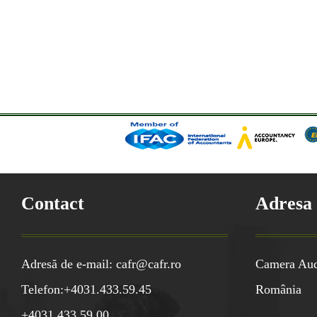
Contact
Adresa
Adresă de e-mail: cafr@cafr.ro
Camera Audi
Telefon:+4031.433.59.45
România
+4031.433.59.00