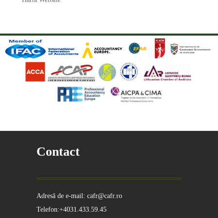
Contact
Adresă de e-mail: cafr@cafr.ro
Telefon:+4031.433.59.45