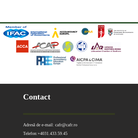
Contact
Adresă de e-mail: cafr@cafr.ro
Telefon:+4031.433.59.45