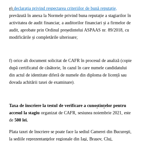
e)
declarația privind respectarea criteriilor de bună reputație,
prevăzută în anexa la Normele privind buna reputație a stagiarilor în
activitatea de audit financiar, a auditorilor financiari și a firmelor de
audit, aprobate prin Ordinul președintelui ASPAAS nr. 89/2018, cu
modificările și completările ulterioare;
f) orice alt document solicitat de CAFR în procesul de analiză (copie
după certificatul de căsătorie, în cazul în care numele candidatului
din actul de identitate diferă de numele din diploma de licență sau
dovada achitării taxei de examinare).
Taxa de înscriere la testul de verificare a cunoștințelor pentru
accesul la stagiu
organizat de CAFR, sesiunea noiembrie 2021, este
de
500 lei.
Plata taxei de înscriere se poate face la sediul Camerei din Bucureşti,
la sediile reprezentanţelor regionale din Iaşi, Brașov, Cluj,