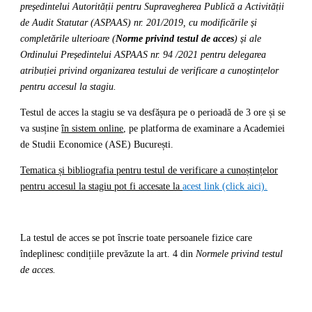
președintelui Autorității pentru Supravegherea Publică a Activității
de Audit Statutar (ASPAAS) nr. 201/2019, cu modificările și
completările ulterioare (
Norme privind testul de acces
)
și ale
Ordinului Președintelui ASPAAS nr. 94 /2021
pentru delegarea
atribuției privind organizarea testului de verificare a cunoștințelor
pentru accesul la stagiu
.
Testul de acces la stagiu se va desfășura pe o perioadă de 3 ore și se
va susține
în sistem online
, pe platforma de examinare a Academiei
de Studii Economice (ASE) București.
Tematica și bibliografia pentru
testul de verificare a cunoștințelor
pentru accesul la stagiu pot fi accesate la
acest link (click aici).
La testul de acces se pot înscrie toate persoanele fizice care
îndeplinesc condițiile prevăzute la art. 4 din
Normele privind testul
de acces.