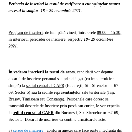
Perioada de înscrieri la testul de verificare a cunoștințelor pentru
accesul la stagiu:
18 – 29
octombrie 2021.
Program de înscrieri
: de luni până vineri, între orele
09:00 – 15:30,
în interiorul perioadei de înscriere,
respectiv
18–
29 octombrie
2021.
În vederea înscrierii la testul de acces
, candidații vor depune
dosarul de înscriere personal sau prin delegat (cu împuternicire
simplă) la
sediul central al CAFR
(București, Str. Sirenelor nr. 67-
69, Sector 5) sau la
sediile reprezentanțelor sale teritoriale
(Iaşi,
Braşov, Timișoara sau Constanța). Persoanele care doresc să
transmită dosarele de înscriere prin poștă sau curier, le vor expedia
la
sediul central al CAFR
din București, Str. Sirenelor nr. 67-69,
Sector 5. Dosarul de înscriere va conține următoarele acte:
a)
cerere de înscriere
, conform anexei care face parte integrantă din