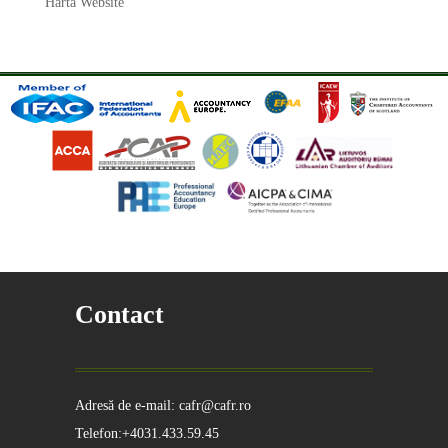
Hartă Website
Contact
Adresă de e-mail: cafr@cafr.ro
Telefon:+4031.433.59.45