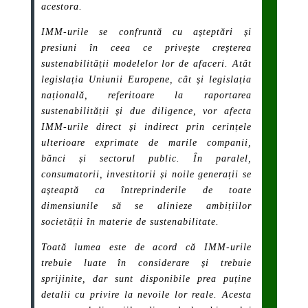
acestora.
IMM-urile se confruntă cu așteptări și
presiuni în ceea ce privește creșterea
sustenabilității modelelor lor de afaceri. Atât
legislația Uniunii Europene, cât și legislația
națională, referitoare la raportarea
sustenabilității și due diligence, vor afecta
IMM-urile direct și indirect prin cerințele
ulterioare exprimate de marile companii,
bănci și sectorul public. În paralel,
consumatorii, investitorii și noile generații se
așteaptă ca întreprinderile de toate
dimensiunile să se alinieze ambițiilor
societății în materie de sustenabilitate.
Toată lumea este de acord că IMM-urile
trebuie luate în considerare și trebuie
sprijinite, dar sunt disponibile prea puține
detalii cu privire la nevoile lor reale. Acesta