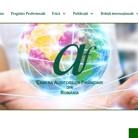
ate
Pregătire Profesională
Etică
Publicații
Relații internaționale