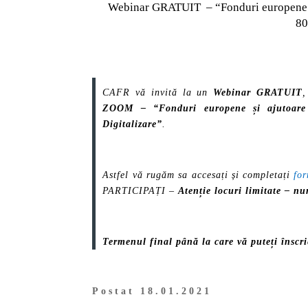
Webinar GRATUIT – “Fonduri europene ș
80
CAFR vă invită la un
Webinar GRATUIT
ZOOM –
“Fonduri europene și ajutoa
Digitalizare”
.
Astfel vă rugăm sa accesați și completați
for
PARTICIPAȚI –
Atenție locuri limitate – n
Termenul final până la care vă puteți înscr
Postat 18.01.2021