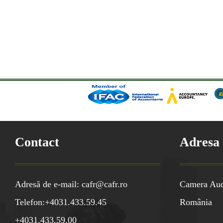
Contact
Adresa
Adresă de e-mail: cafr@cafr.ro
Camera Audi
Telefon:+4031.433.59.45
România
+4031.433.59.00