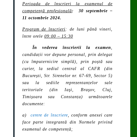
Perioada de înscrieri la examenul de
competență profesională
:
30 septembrie –
11 octombrie 2024.
Program de înscrieri
: de luni până vineri,
între orele
09:00 – 15:30
În vederea înscrierii la examen
,
candidații vor depune personal, prin delegat
(cu împuternicire simplă), prin poștă sau
curier, la sediul central al CAFR (din
București, Str. Sirenelor nr. 67-69, Sector 5)
sau la sediile reprezentanțelor sale
teritoriale (din Iaşi, Braşov, Cluj,
Timișoara sau Constanța) următoarele
documente:
a)
cerere de înscriere
, conform anexei care
face parte integrantă din Normele privind
examenul de competență;