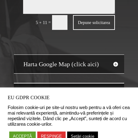
=
Depune solicitarea
5 + 11
Harta Google Map (click aici)
JOBS AUDIT
EU GDPR COOKIE
Folosim cookie-uri pe site-ul nostru web pentru a vă oferi cea
mai relevantă experiență, amintindu-vă preferințele și
repetând vizitele. Dând clic pe „Accept”, sunteți de acord cu
utilizarea cookie-urilor.
Copyright © 2020 Camera Auditorilor Financiari din
ACCEPTĂ
RESPINGE
Setări cookie