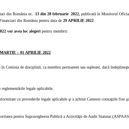
iari din România nr
. 13 din 28 februarie 2022,
publicată în Monitorul Oficia
 Financiari din România pentru data de
29 APRILIE 2022
.
2022
vor avea loc alegeri
pentru membrii:
 MARTIE – 01 APRILIE 2022
 în Comisia de disciplină, ca membru permanent sau supleant, dacă îndeplineşte 
n reglementările legale aplicabile;
nformitate cu prevederile legale aplicabile şi a achitat Camerei cotizaţiile fixe ş
toritatea pentru Supravegherea Publică a Activităţii de Audit Statutar (ASPAAS),