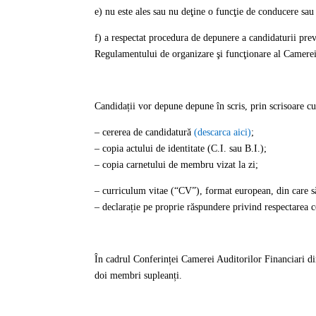
e)
nu este ales sau nu deţine o funcţie de conducere sa
f)
a respectat procedura de depunere a candidaturii pr
Regulamentului de organizare şi funcţionare al Camerei
Candidații vor depune
depune în scris, prin scrisoare c
– cererea de candidatură
(descarca aici)
;
– copia actului de identitate (C.I. sau B.I.);
– copia carnetului de membru vizat la zi;
–
curriculum vitae
(“CV”), format european, din care să 
– declarație pe proprie răspundere privind respectarea co
În cadrul Conferinței Camerei Auditorilor Financiari d
doi membri supleanți.