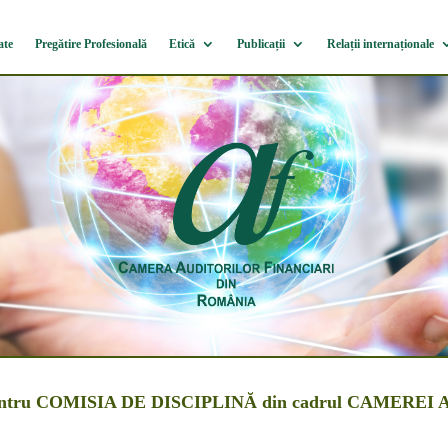
ate
Pregătire Profesională
Etică
Publicații
Relații internaționale
ilor pentru COMISIA DE DISCIPLINĂ din cadrul CA