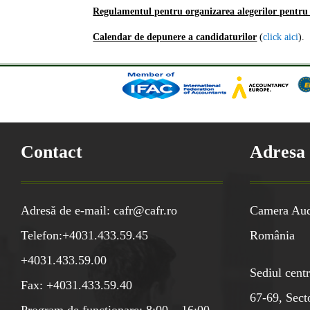
Regulamentul pentru organizarea alegerilor pentru 
Calendar de depunere a candidaturilor
(
click aici
).
Contact
Adresa
Adresă de e-mail: cafr@cafr.ro
Camera Audi
Telefon:+4031.433.59.45
România
+4031.433.59.00
Sediul centr
Fax: +4031.433.59.40
67-69, Sect