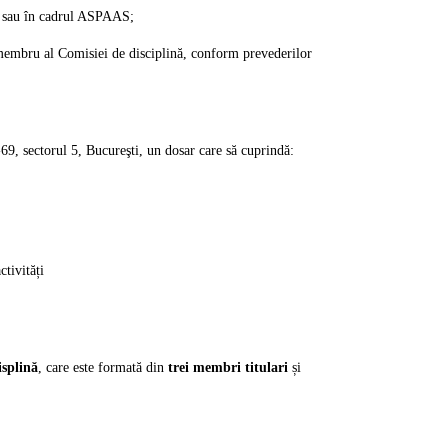
il sau în cadrul ASPAAS;
membru al Comisiei de disciplină, conform prevederilor
-69, sectorul 5, Bucureşti,
un dosar care să cuprindă:
ctivități
isplină
, care este formată din
trei membri titulari
și