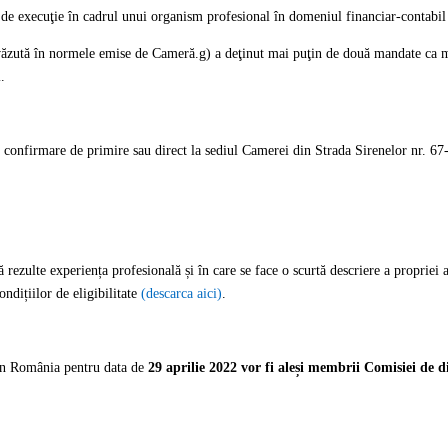
u de execuţie în cadrul unui organism profesional în domeniul financiar-contab
evăzută în normele emise de Cameră.
g) a deţinut mai puţin de două mandate ca 
.
u confirmare de primire sau direct la sediul Camerei din Strada Sirenelor nr. 67
rezulte experiența profesională și în care se face o scurtă descriere a propriei a
ndițiilor de eligibilitate
(descarca aici)
.
in România pentru data de
29 aprilie 2022 vor fi aleși membrii
Comisiei de d