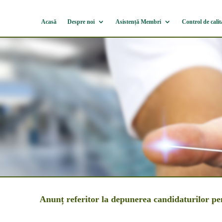
Acasă
Despre noi
Asistență Membri
Control de calit
Anunț referitor la depunerea candidatur