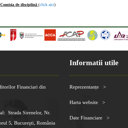
Comisia de disciplină
(
click aici
)
Informatii utile
torilor Financiari din
Reprezentanțe >
Harta website >
al: Strada Sirenelor, Nr.
Date Financiare >
orul 5, Bucureşti, România