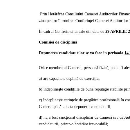
Prin Hotărârea Consiliului Camerei Auditorilor Financ
ziua pentru întrunirea Conferinței Camerei Auditorilor
În cadrul Conferinței anuale din data de
29 APRILIE 
Comisiei de disciplină
Depunerea candidaturilor se va face în perioada
14
Orice membru al Camerei, persoană fizică, poate fi ales
a)
are capacitate deplină de exerciţiu;
b)
îndeplineşte condiţiile de bună reputaţie stabilite pri
c)
îndeplineşte cerinţele de pregătire profesională în co
Camerei până la data depunerii candidaturii;
d)
nu a fost sancţionat disciplinar de Cameră sau de Au
candidaturii, printr-o hotărâre irevocabilă;