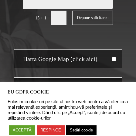
=
Depune solicitarea
15 + 1
Harta Google Map (click aici)
JOBS AUDIT
EU GDPR COOKIE
Folosim cookie-uri pe site-ul nostru web pentru a vă oferi cea
mai relevantă experiență, amintindu-vă preferințele și
repetând vizitele. Dând clic pe „Accept”, sunteți de acord cu
utilizarea cookie-urilor.
Copyright © 2020 Camera Auditorilor Financiari din
ACCEPTĂ
RESPINGE
Setări cookie
România. Logo-ul CAFR este marca inregistrata a Camerei