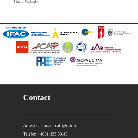
Hartă Website
Contact
Adresă de e-mail: cafr@cafr.ro
Telefon:+4031.433.59.45