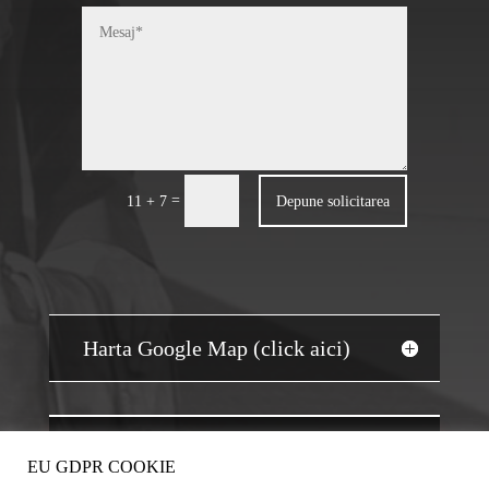
=
Depune solicitarea
11 + 7
Harta Google Map (click aici)
JOBS AUDIT
EU GDPR COOKIE