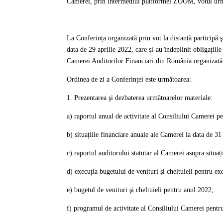
Camerei, prin intermediul platformei ZOOM, votul urm
La Conferința organizată prin vot la distanță participă
data de 29 aprilie 2022, care și-au îndeplinit obligații
Camerei Auditorilor Financiari din România organizată 
Ordinea de zi a Conferinței este următoarea:
1. Prezentarea şi dezbaterea următoarelor materiale:
a
) raportul anual de activitate al Consiliului Camerei p
b) situațiile financiare anuale ale Camerei la data de 
c) raportul auditorului statutar al Camerei asupra situa
d) execuția bugetului de venituri şi cheltuieli pentru ex
e) bugetul de venituri şi cheltuieli pentru anul 2022;
f) programul de activitate al Consiliului Camerei pentr