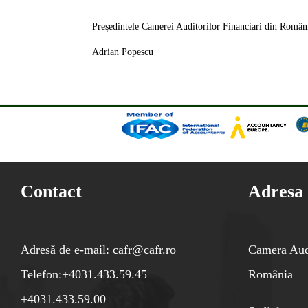
Președintele Camerei Auditorilor Financiari din Român
Adrian Popescu
Contact
Adresa
Adresă de e-mail: cafr@cafr.ro
Camera Audi
Telefon:+4031.433.59.45
România
+4031.433.59.00