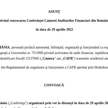
ANUNŢ
rivind convocarea Conferinței Camerei Auditorilor Financiari din Român
în data de 29 aprilie 2022
MÂNIA
, persoană juridică autonomă, înființată, organizată şi funcționând ca org
gență a Guvernului nr. 75/1999 privind activitatea de audit financiar, republicat
 identificare fiscală 12137045 („
Camera
” sau „
CAFR
”) transmite următorul an
t. 5 din Regulamentul de organizare şi funcționare a CAFR aprobat prin Hotărâ
CONVOACĂ
omânia
(„Conferinţa”)
organizată prin vot la distanță în data de 29 aprilie 2