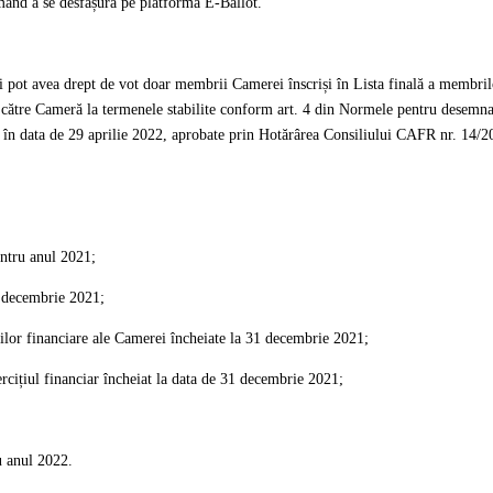
ând a se desfășura pe platforma E-Ballot.
 şi pot avea drept de vot doar membrii Camerei înscriși în Lista finală a memb
le către Cameră la termenele stabilite conform art. 4 din Normele pentru desemna
în data de 29 aprilie 2022, aprobate prin Hotărârea Consiliului CAFR nr. 14/2
entru anul 2021;
31 decembrie 2021;
țiilor financiare ale Camerei încheiate la 31 decembrie 2021;
ercițiul financiar încheiat la data de 31 decembrie 2021;
u anul 2022.