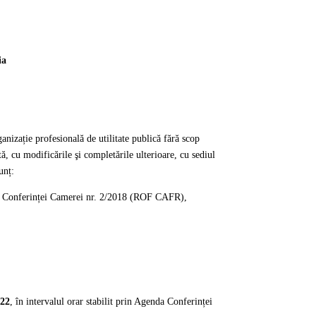
ia
anizație profesională de utilitate publică fără scop
ă, cu modificările şi completările ulterioare, cu sediul
unț:
rea Conferinței Camerei nr. 2/2018 (ROF CAFR),
022
, în intervalul orar stabilit prin Agenda Conferinței