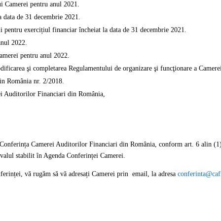
lui Camerei pentru anul 2021.
la data de 31 decembrie 2021.
li pentru exercițiul financiar încheiat la data de 31 decembrie 2021.
anul 2022.
Camerei pentru anul 2022.
ificarea şi completarea Regulamentului de organizare şi funcţionare a Camerei
din România nr. 2/2018.
i Auditorilor Financiari din România,
ătre Conferința Camerei Auditorilor Financiari din România, conform art. 6 alin
ervalul stabilit în Agenda Conferinței Camerei.
ferinței, vă rugăm să vă adresați Camerei prin email, la adresa
conferinta@caf