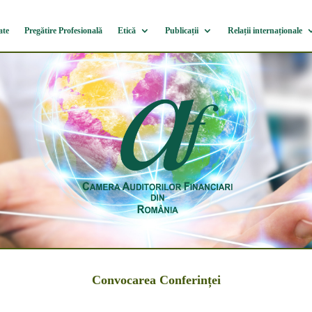
ate
Pregătire Profesională
Etică
Publicații
Relații internaționale
Convocarea Conferinței