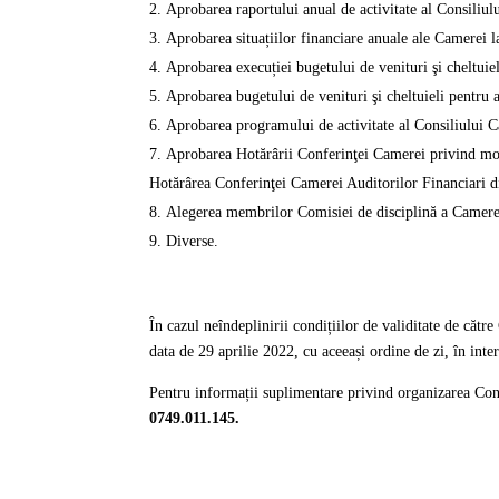
Aprobarea raportului anual de activitate al Consiliu
Aprobarea situațiilor financiare anuale ale Camerei 
Aprobarea execuției bugetului de venituri şi cheltuie
Aprobarea bugetului de venituri şi cheltuieli pentru 
Aprobarea programului de activitate al Consiliului 
Aprobarea Hotărârii Conferinţei Camerei privind mod
Hotărârea Conferinţei Camerei Auditorilor Financiari 
Alegerea membrilor Comisiei de disciplină a Camere
Diverse.
În cazul neîndeplinirii condițiilor de validitate de c
data de 29 aprilie 2022, cu aceeași ordine de zi, în int
Pentru informații suplimentare privind organizarea Con
0749.011.145.