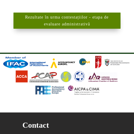
Rezultate în urma contestațiilor - etapa de
evaluare administrativă
Contact