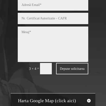
=
Depune solicitarea
3 + 4
Harta Google Map (click aici)