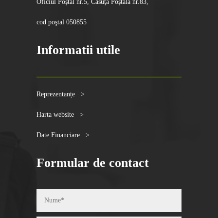
Oficiul Poştal nr.5, Căsuţa Poştală nr.83,
cod poştal 050855
Informatii utile
Reprezentanțe >
Harta website >
Date Financiare >
Formular de contact