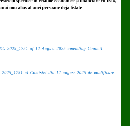
tricții specifice în relațiile economice și financiare cu Irak,
nui nou alias al unei persoane deja listate
-EU-2025_1751-of-12-August-2025-amending-Council-
E-2025_1751-al-Comisiei-din-12-august-2025-de-modificare-