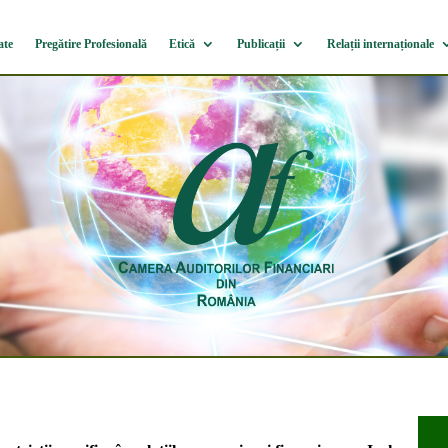
ate
Pregătire Profesională
Etică
Publicații
Relații internaționale