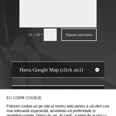
=
Depune solicitarea
13 + 10
Harta Google Map (click aici)
JOBS AUDIT
EU GDPR COOKIE
Folosim cookie-uri pe site-ul nostru web pentru a vă oferi cea
mai relevantă experiență, amintindu-vă preferințele și
repetând vizitele. Dând clic pe „Accept”, sunteți de acord cu