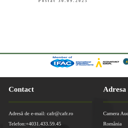
Postat 30.09.2025
Contact
Adresa
Adresă de e-mail: cafr@cafr.ro
Camera Audi
Telefon:+4031.433.59.45
România