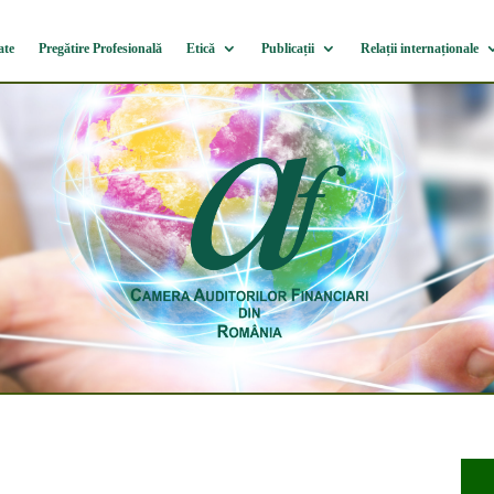
ate
Pregătire Profesională
Etică
Publicații
Relații internaționale