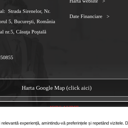
Harta website >
al: Strada Sirenelor, Nr.
Date Financiare >
orul 5, Bucureşti, România
al nr.5, Căsuţa Poştală
050855
Harta Google Map (click aici)
JOBS AUDIT
 relevantă experiență, amintindu-vă preferințele și repetând vizitele. 