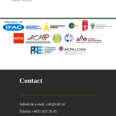
Contact
Adresă de e-mail: cafr@cafr.ro
Telefon:+4031.433.59.45