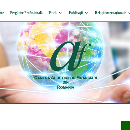
ate
Pregătire Profesională
Etică
Publicații
Relații internaționale