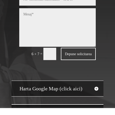
=
Depune solicitarea
6 + 7
Harta Google Map (click aici)
JOBS AUDIT