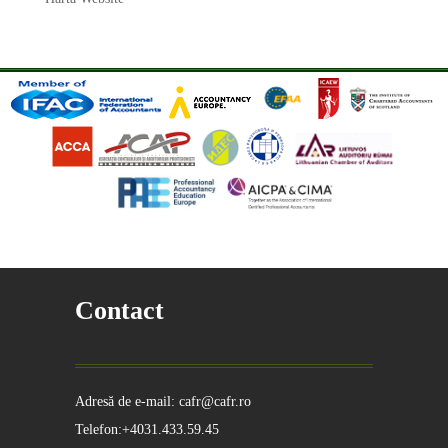
Contact
Adresă de e-mail: cafr@cafr.ro
Telefon:+4031.433.59.45