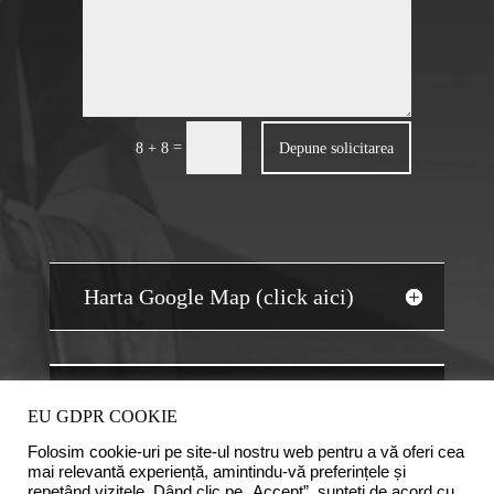
=
Depune solicitarea
8 + 8
Harta Google Map (click aici)
JOBS AUDIT
EU GDPR COOKIE
Folosim cookie-uri pe site-ul nostru web pentru a vă oferi cea
mai relevantă experiență, amintindu-vă preferințele și
repetând vizitele. Dând clic pe „Accept”, sunteți de acord cu