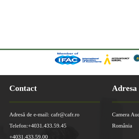
Contact
Adresa
Adresă de e-mail: cafr@cafr.ro
Camera Audi
Telefon:+4031.433.59.45
România
+4031.433.59.00