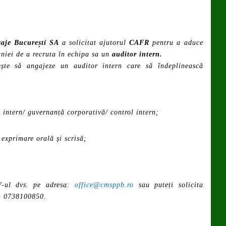
saje București SA
a solicitat ajutorul
CAFR
pentru a aduce
niei de a recruta în echipa sa un
auditor intern.
e să angajeze un auditor intern care să îndeplinească
 intern/ guvernanță corporativă/ control intern;
exprimare orală și scrisă;
CV-ul dvs. pe adresa:
office@cmsppb.ro
sau puteți solicita
on 0738100850.