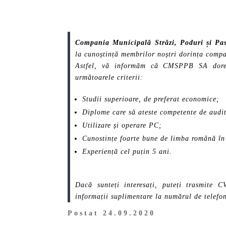
Compania Municipală Străzi, Poduri și Pa
la cunoștință membrilor noștri dorința compa
Astfel, vă informăm că CMSPPB SA doreșt
următoarele criterii:
Studii superioare, de preferat economice;
Diplome care să ateste competente de audit
Utilizare și operare PC;
Cunostințe foarte bune de limba română în 
Experiență cel puțin 5 ani.
Dacă sunteți interesați, puteți trasmite 
informații suplimentare la numărul de telef
Postat 24.09.2020