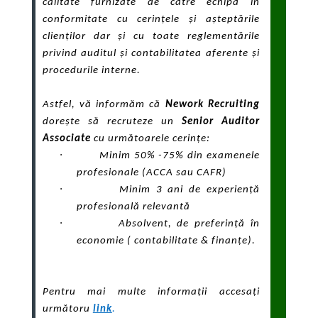
calitate furnizate de către echipă în
conformitate cu cerințele și așteptările
clienților dar și cu toate reglementările
privind auditul și contabilitatea aferente și
procedurile interne.
Astfel, vă informăm că
Nework Recruiting
dorește să recruteze un
Senior Auditor
Associate
cu urm
ătoarele cerințe:
·
Minim 50% -75% din examenele
profesionale (ACCA sau CAFR)
·
Minim 3 ani de experiență
profesională relevantă
·
Absolvent, de preferință în
economie ( contabilitate & finanțe).
Pentru mai multe informații accesați
următoru
link
.