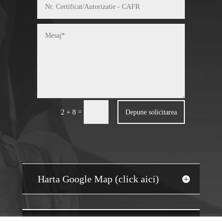
=
Depune solicitarea
2 + 8
Harta Google Map (click aici)
JOBS AUDIT