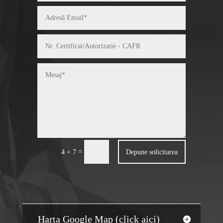
=
Depune solicitarea
4 + 7
Harta Google Map (click aici)