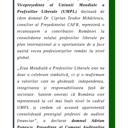
Vicepreședinte al Uniunii Mondiale a
Profesiilor Liberale (UMPL)
de
ținută de
către
domnul Dr. Ciprian Teodor Mihăilescu,
consilier al Președintelui CAFR,
reprezintă o
recunoaștere a contribuției României la
consolidarea rolului profesiilor liberale pe
plan internațional și o oportunitate de a face
auzită vocea profesioniștilor români la nivel
global.
„
Ziua Mondială a Profesiilor Liberale este nu
doar o celebrare simbolică, ci și o reafirmare
a valorilor care ne ghidează: independența,
integritatea și responsabilitatea față de
societate. Suntem onorați că România este
reprezentată la cel mai înalt nivel în cadrul
UMPL și credem că această apartenență
consolidează prestigiul profesiei de auditor
financiar”, a declarat
domnul Adrian
Popescu, Președinte al Camerei Auditorilor