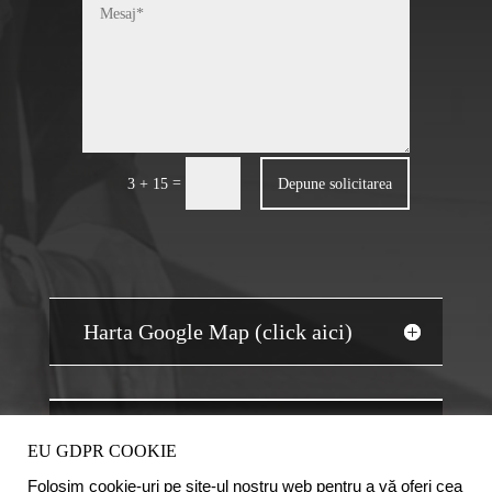
=
Depune solicitarea
3 + 15
Harta Google Map (click aici)
JOBS AUDIT
EU GDPR COOKIE
Folosim cookie-uri pe site-ul nostru web pentru a vă oferi cea