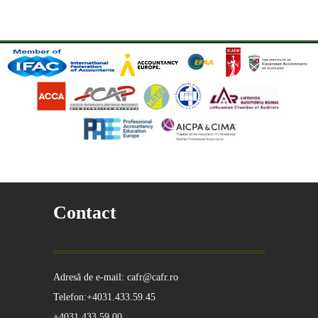
Contact
Adresă de e-mail: cafr@cafr.ro
Telefon:+4031.433.59.45
+4031.433.59.00