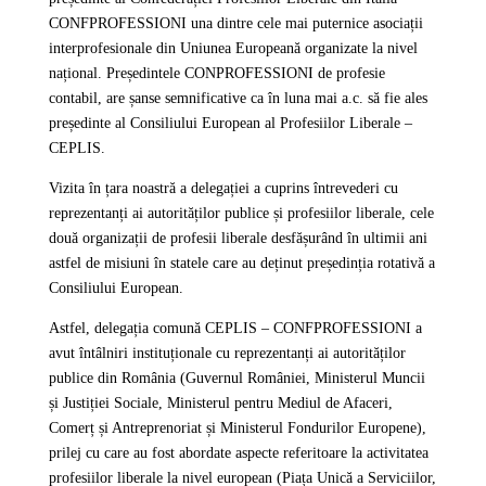
CONFPROFESSIONI una dintre cele mai puternice asociații
interprofesionale din Uniunea Europeană organizate la nivel
național. Președintele CONPROFESSIONI de profesie
contabil, are șanse semnificative ca în luna mai a.c. să fie ales
președinte al Consiliului European al Profesiilor Liberale –
CEPLIS.
Vizita în țara noastră a delegației a cuprins întrevederi cu
reprezentanți ai autorităților publice și profesiilor liberale, cele
două organizații de profesii liberale desfășurând în ultimii ani
astfel de misiuni în statele care au deținut președinția rotativă a
Consiliului European.
Astfel, delegația comună CEPLIS – CONFPROFESSIONI a
avut întâlniri instituționale cu reprezentanți ai autorităților
publice din România (Guvernul României, Ministerul Muncii
și Justiției Sociale, Ministerul pentru Mediul de Afaceri,
Comerț și Antreprenoriat și Ministerul Fondurilor Europene),
prilej cu care au fost abordate aspecte referitoare la activitatea
profesiilor liberale la nivel european (Piața Unică a Serviciilor,