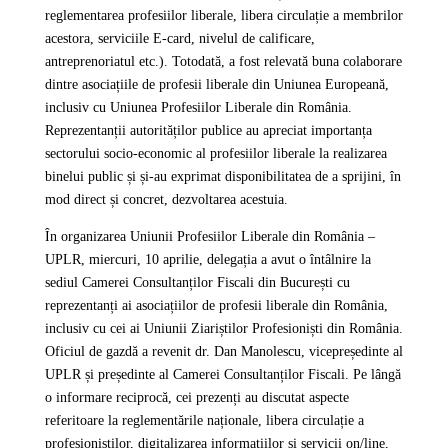
reglementarea profesiilor liberale, libera circulație a membrilor
acestora, serviciile E-card, nivelul de calificare,
antreprenoriatul etc.). Totodată, a fost relevată buna colaborare
dintre asociațiile de profesii liberale din Uniunea Europeană,
inclusiv cu Uniunea Profesiilor Liberale din România.
Reprezentanții autorităților publice au apreciat importanța
sectorului socio-economic al profesiilor liberale la realizarea
binelui public și și-au exprimat disponibilitatea de a sprijini, în
mod direct și concret, dezvoltarea acestuia.
În organizarea Uniunii Profesiilor Liberale din România –
UPLR, miercuri, 10 aprilie, delegația a avut o întâlnire la
sediul Camerei Consultanților Fiscali din București cu
reprezentanți ai asociațiilor de profesii liberale din România,
inclusiv cu cei ai Uniunii Ziariștilor Profesioniști din România.
Oficiul de gazdă a revenit dr. Dan Manolescu, vicepreședinte al
UPLR și președinte al Camerei Consultanților Fiscali. Pe lângă
o informare reciprocă, cei prezenți au discutat aspecte
referitoare la reglementările naționale, libera circulație a
profesioniștilor, digitalizarea informațiilor și servicii on/line,