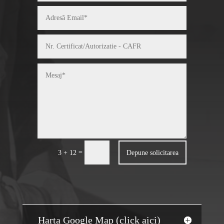
=
Depune solicitarea
3 + 12
Harta Google Map (click aici)