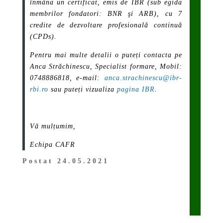
înmâna un certificat, emis de IBR (sub egida
membrilor fondatori: BNR şi ARB), cu 7
credite de dezvoltare profesională continuă
(CPDs).
Pentru mai multe detalii o puteți contacta pe
Anca Străchinescu, Specialist formare, Mobil:
0748886818, e-mail:
anca.strachinescu@ibr-
rbi.ro
sau puteți vizualiza
pagina IBR
.
Vă mulțumim,
Echipa CAFR
Postat 24.05.2021