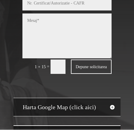
=
Depune solicitarea
1 + 15
Harta Google Map (click aici)
JOBS AUDIT