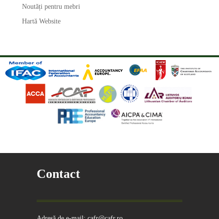
Noutăți pentru mebri
Hartă Website
Contact
Adresă de e-mail: cafr@cafr.ro