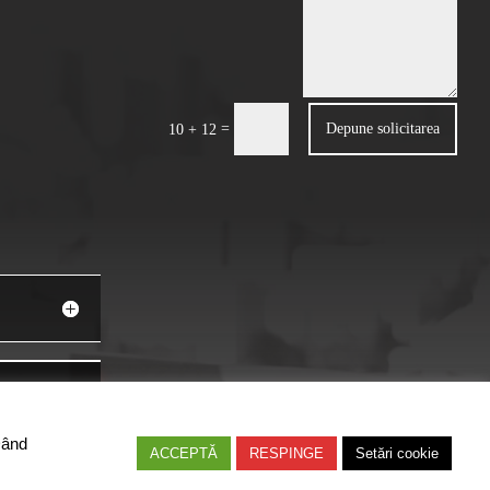
=
Depune solicitarea
10 + 12
Dând
ACCEPTĂ
RESPINGE
Setări cookie
nciari din Romania. Toate drepturile rezervate.