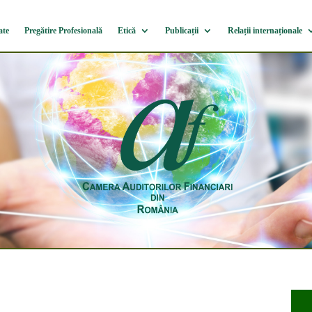
ate
Pregătire Profesională
Etică
Publicații
Relații internaționale