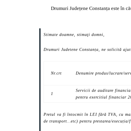
Drumuri Județene Constanța este în cău
Stimate doamne, stimaţi domni,
Drumuri Judetene Constanța, ne solicită ajuto
Nr.crt
Denumire produs/lucrare/ser
Servicii de auditare financi
1
pentru exercitiul financiar 
Pretul va fi întocmit în LEI fără TVA, cu ma
de transport…etc) pentru prestarea/execuția/fu