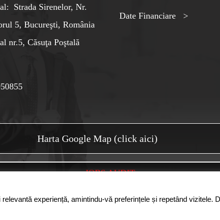
al: Strada Sirenelor, Nr.
Date Financiare >
orul 5, Bucureşti, România
al nr.5, Căsuţa Poştală
050855
Harta Google Map (click aici)
JOBS AUDIT
 relevantă experiență, amintindu-vă preferințele și repetând vizitele. 
 din România. Logo-ul CAFR este marca inregistrata a Camerei Auditorilor Fina