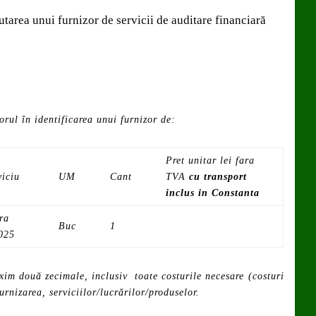
tarea unui furnizor de servicii de auditare financiară
rul în identificarea unui furnizor de:
Pret unitar lei fara
viciu
UM
Cant
TVA
cu transport
inclus in Constanta
ara
Buc
1
2025
xim două zecimale, inclusiv toate costurile necesare (costuri
rnizarea, serviciilor/lucrărilor/produselor.