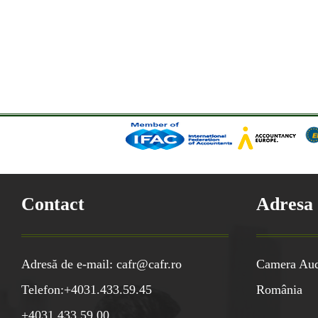
Contact
Adresa
Adresă de e-mail: cafr@cafr.ro
Camera Audi
Telefon:+4031.433.59.45
România
+4031.433.59.00