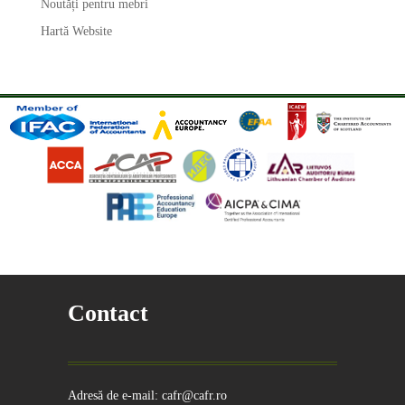
Noutăți pentru mebri
Hartă Website
Contact
Adresă de e-mail: cafr@cafr.ro