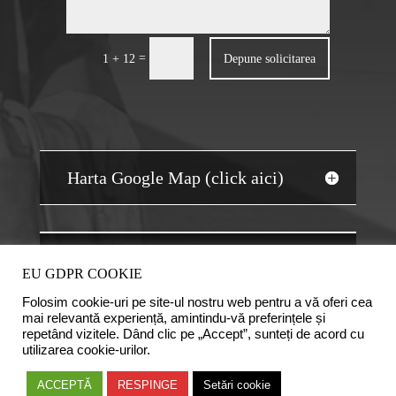
=
Depune solicitarea
1 + 12
Harta Google Map (click aici)
JOBS AUDIT
EU GDPR COOKIE
Folosim cookie-uri pe site-ul nostru web pentru a vă oferi cea
mai relevantă experiență, amintindu-vă preferințele și
repetând vizitele. Dând clic pe „Accept”, sunteți de acord cu
utilizarea cookie-urilor.
Copyright © 2020 Camera Auditorilor Financiari din
ACCEPTĂ
RESPINGE
Setări cookie
România. Logo-ul CAFR este marca inregistrata a Camerei