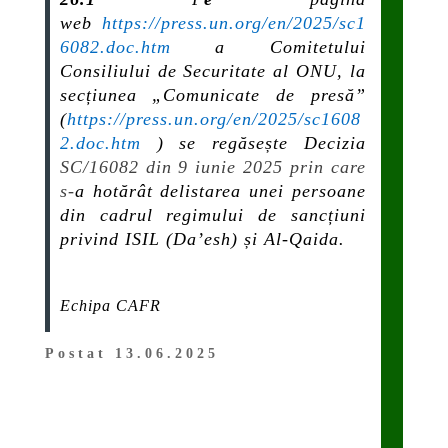
web
https://press.un.org/en/2025/sc1
6082.doc.htm
a Comitetului
Consiliului de Securitate al ONU, la
secțiunea „
Comunicate de presă
”
(
https://press.un.org/en/2025/sc1608
2.doc.htm
) se regăsește Decizia
SC/16082 din 9 iunie 2025 prin care
s-
a hotărât delistarea unei persoane
din cadrul regimului de sancțiuni
privind ISIL (Da’esh) și Al-Qaida.
Echipa CAFR
Postat 13.06.2025