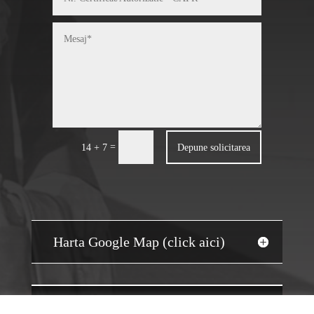
=
Depune solicitarea
14 + 7
Harta Google Map (click aici)
JOBS AUDIT