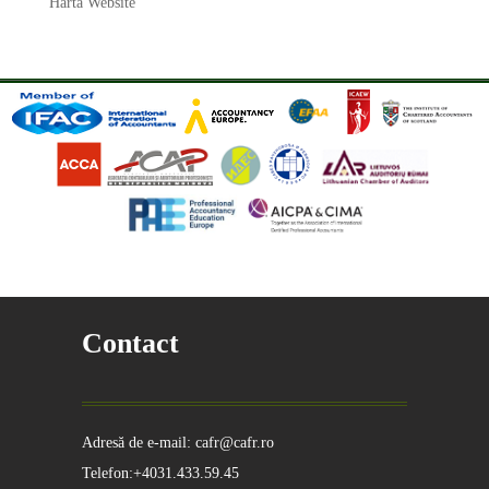
Hartă Website
Contact
Adresă de e-mail: cafr@cafr.ro
Telefon:+4031.433.59.45