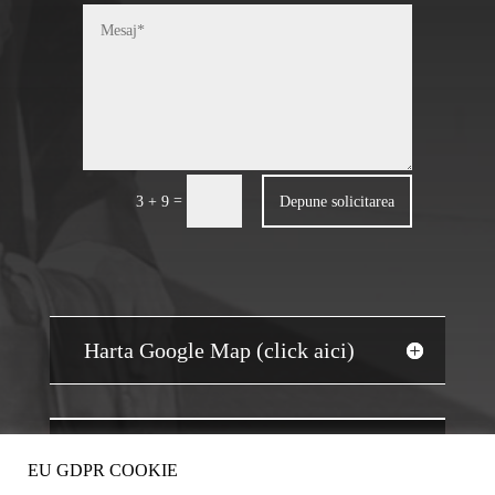
=
Depune solicitarea
3 + 9
Harta Google Map (click aici)
JOBS AUDIT
EU GDPR COOKIE