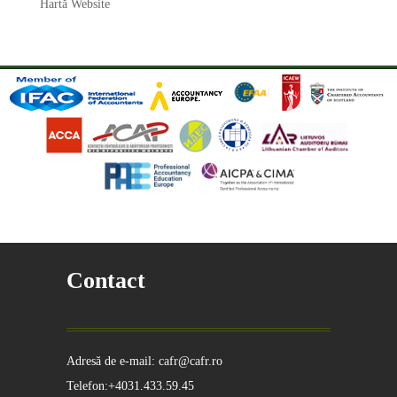
Hartă Website
Contact
Adresă de e-mail: cafr@cafr.ro
Telefon:+4031.433.59.45