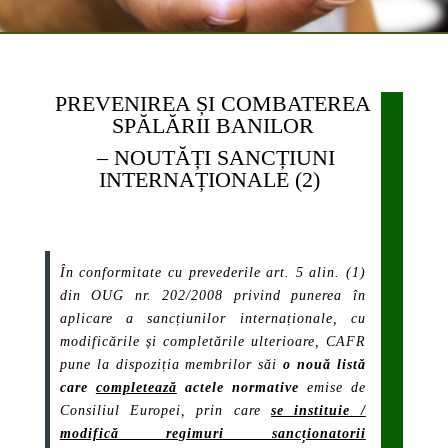
PREVENIREA ȘI COMBATEREA
SPĂLĂRII BANILOR
– NOUTĂȚI SANCȚIUNI
INTERNAȚIONALE (2)
În conformitate cu prevederile art. 5 alin. (1)
din OUG nr. 202/2008 privind punerea în
aplicare a sancțiunilor internaționale, cu
modificările și completările ulterioare, CAFR
pune la dispoziția membrilor săi
o nouă listă
care
completează
actele normative
emise de
Consiliul Europei, prin care
se instituie /
modifică regimuri sancționatorii