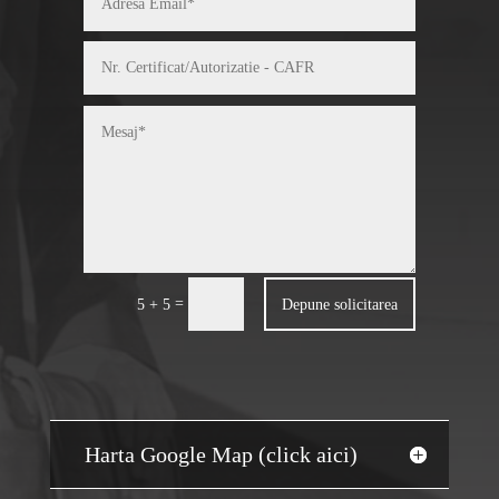
=
Depune solicitarea
5 + 5
Harta Google Map (click aici)