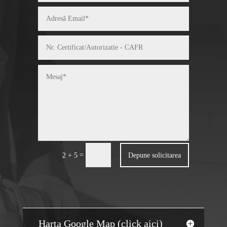
=
Depune solicitarea
2 + 5
Harta Google Map (click aici)